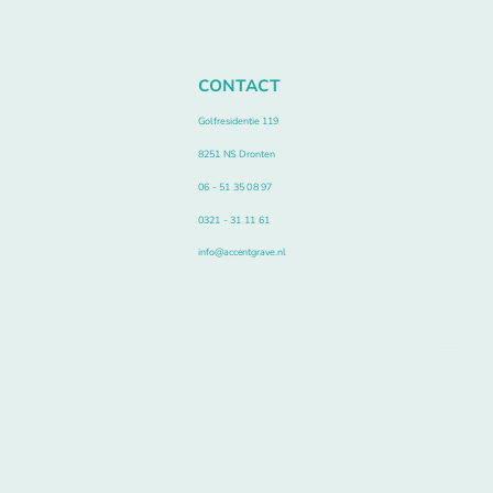
CONTACT
Golfresidentie 119
8251 NS Dronten
06 - 51 35 08 97
0321 - 31 11 61
info@accentgrave.nl
GEGEVENS
KVK 34075236
NL800154058B01