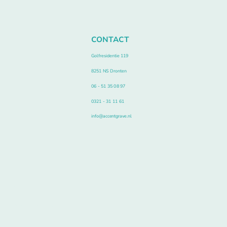
CONTACT
Golfresidentie 119
8251 NS Dronten
06 - 51 35 08 97
0321 - 31 11 61
info@accentgrave.nl
GEGEVENS
KVK 34075236
NL800154058B01